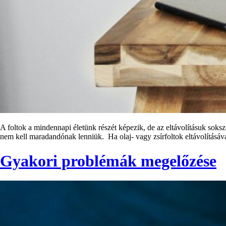
A foltok a mindennapi életünk részét képezik, de az eltávolításuk soks
nem kell maradandónak lenniük. Ha olaj- vagy zsírfoltok eltávolításá
Gyakori problémák megelőzése