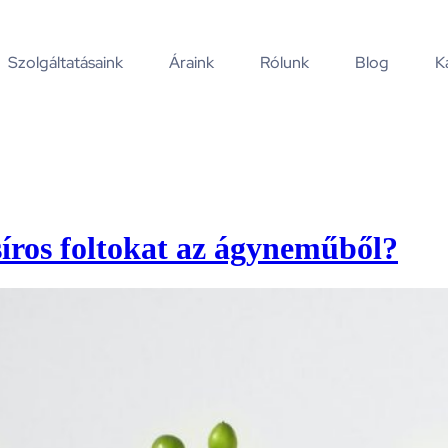
Szolgáltatásaink
Áraink
Rólunk
Blog
K
zsíros foltokat az ágyneműből?