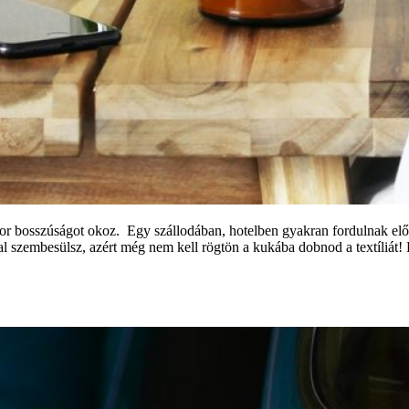
zor bosszúságot okoz. Egy szállodában, hotelben gyakran fordulnak elő 
val szembesülsz, azért még nem kell rögtön a kukába dobnod a textíliá