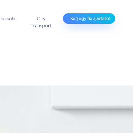
apcsolat
City
Kérj egy fix ajánlatot
Transport