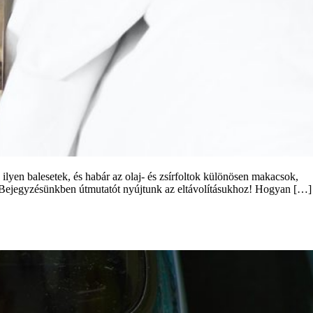
ilyen balesetek, és habár az olaj- és zsírfoltok különösen makacsok,
t! Bejegyzésünkben útmutatót nyújtunk az eltávolításukhoz! Hogyan […]