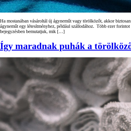
Ha mostanában vásároltál új ágyneműt vagy törölközőt, akkor biztosan
ágyneműt egy létesítményhez, például szállodához. Több ezer forintot 
bejegyzésben bemutatjuk, mik […]
Így maradnak puhák a törölköz