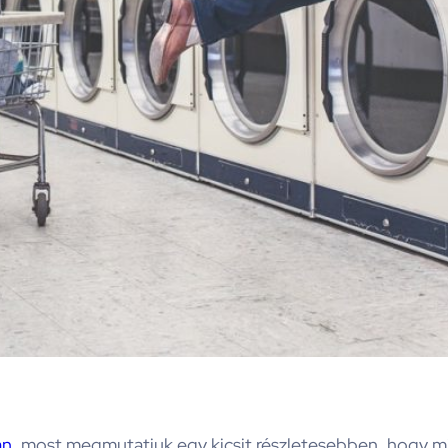
an
, most megmutatjuk egy kicsit részletesebben, hogy mi