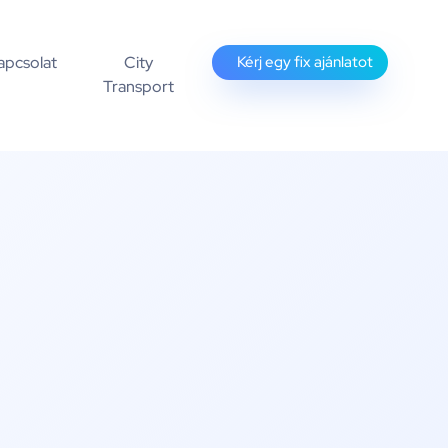
apcsolat
City
Kérj egy fix ajánlatot
Transport