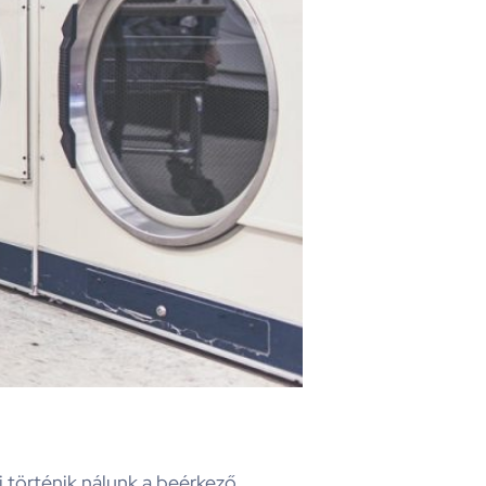
 történik nálunk a beérkező