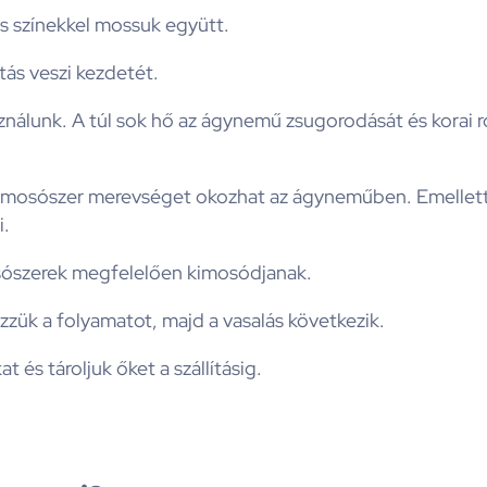
s színekkel mossuk együtt.
ás veszi kezdetét.
nálunk. A túl sok hő az ágynemű zsugorodását és korai ro
 mosószer merevséget okozhat az ágyneműben. Emellett 
i.
sószerek megfelelően kimosódjanak.
zük a folyamatot, majd a vasalás következik.
t és tároljuk őket a szállításig.