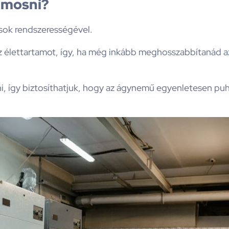
 mosni?
ások rendszerességével.
lettartamot, így, ha még inkább meghosszabbítanád az é
 így biztosíthatjuk, hogy az ágynemű egyenletesen puhu