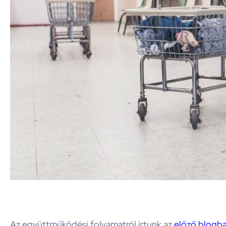
Az együttműködési folyamatról írtunk az
előző blogb