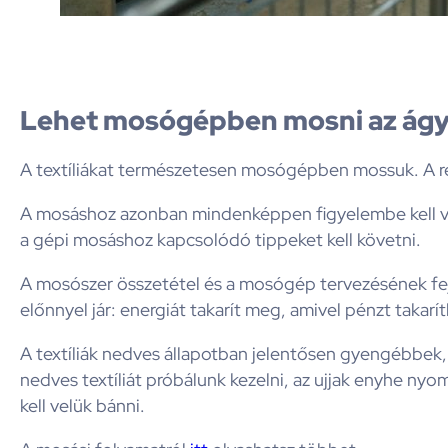
Lehet mosógépben mosni az ág
A textíliákat természetesen mosógépben mossuk. A ré
A mosáshoz azonban mindenképpen figyelembe kell ven
a gépi mosáshoz kapcsolódó tippeket kell követni.
A mosószer összetétel és a mosógép tervezésének fej
előnnyel jár: energiát takarít meg, amivel pénzt takar
A textíliák nedves állapotban jelentősen gyengébbek
nedves textíliát próbálunk kezelni, az ujjak enyhe 
kell velük bánni.