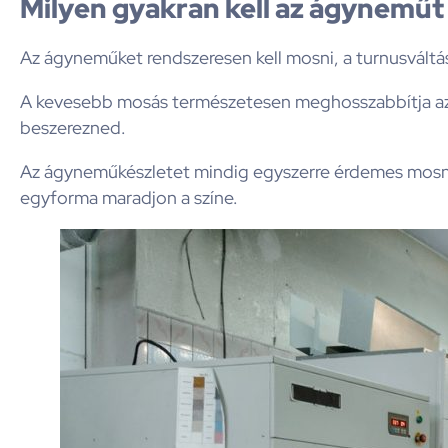
Milyen gyakran kell az ágyneműt
Az ágyneműket rendszeresen kell mosni, a turnusvált
A kevesebb mosás természetesen meghosszabbítja az é
beszerezned.
Az ágyneműkészletet mindig egyszerre érdemes mosni,
egyforma maradjon a színe.