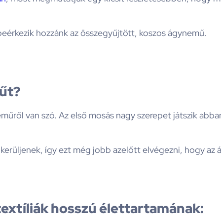
r beérkezik hozzánk az összegyűjtött, koszos ágynemű.
űt?
műről van szó. Az első mosás nagy szerepet játszik abba
 kerüljenek, így ezt még jobb azelőtt elvégezni, hogy az 
textíliák hosszú élettartamának: