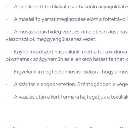
· A beérkezett textíliákat csak hasonló anyagokkal é
· A mosási folyamat megkezdése előtt a folteltávolít
· A mosás során hideg vizet és kíméletes ciklust hasz
vászonszálok meggyengüléséhez vezet.
· Enyhe mosószert használunk, mert a túl sok durva
okozhatnak az ágyneműn és ellenkező hatást fejthet k
· Figyelünk a megfelelő mosási ciklusra, hogy a mo
· A szárítás elengedhetetlen. Szárítógépben elvégez
· A vasalás után a kért formára hajtogatjuk a textíliáka