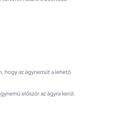
n, hogy az ágyneműt a lehető
ágynemű először az ágyra kerül.