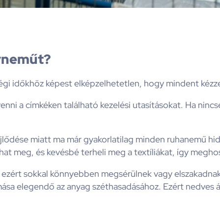
yneműt?
gi időkhöz képest elképzelhetetlen, hogy mindent kézz
ni a címkéken található kezelési utasításokat. Ha nincs
lődése miatt ma már gyakorlatilag minden ruhanemű hide
íthat meg, és kevésbé terheli meg a textíliákat, így megh
, ezért sokkal könnyebben megsérülnek vagy elszakadna
nyomása elegendő az anyag széthasadásához. Ezért nedve