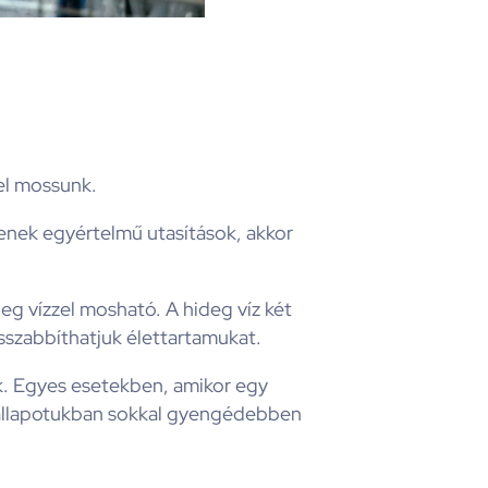
el mossunk.
enek egyértelmű utasítások, akkor
g vízzel mosható. A hideg víz két
osszabbíthatjuk élettartamukat.
k. Egyes esetekben, amikor egy
s állapotukban sokkal gyengédebben